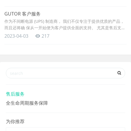
服务等整体解决方案。 在烟草商业和工业领域，软件开发提供
涵盖从企业上游原辅料供应商到生产企业，再到下游零售户，直至
GUTOR 客户服务
终端消费者一系列业
作为不间断电源 (UPS) 制造商， 我们不仅专注于提供优质的产品，
而且还将确 保从一开始便为客户提供全面的支持。 尤其是售后支持
方面，我们高度重视给客户提供可信赖的客户服务。因此，我们可
2023-04-03
217
以满足您的定制化需求。
售后服务
全生命周期服务保障
为你推荐