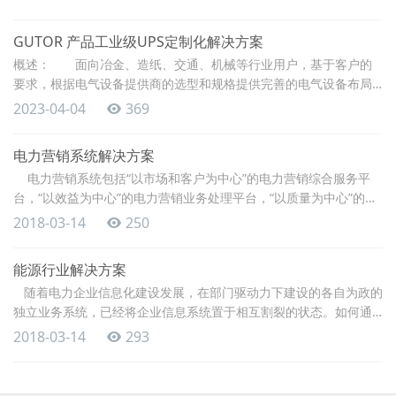
务为导向、一体化的企业级业务应用，已经成为电力企业信息化的
一个严峻课题。 能源解决方案为电力行业提供一体化平台解决方
GUTOR 产品工业级UPS定制化解决方案
案： 电力数据中心解决方案
概述： 面向冶金、造纸、交通、机械等行业用户，基于客户的
要求，根据电气设备提供商的选型和规格提供完善的电气设备布局
和控制解决方案。 功能：专业的技术团队 电气设计团队在工业
2023-04-04
369
自动化电气设计领域中积累了大量的先进设计思想，拥有核心设计
技术支持和完善的设计流程，可以应对各领域工业自
电力营销系统解决方案
电力营销系统包括“以市场和客户为中心”的电力营销综合服务平
台，“以效益为中心”的电力营销业务处理平台，“以质量为中心”的电
力营销管理平台，“安全、开放”的电力营销应用集成平台，以价值链
2018-03-14
250
为主线的“营销/财务一体化平台”。 系统特点 · 基于标准化设计的营
销业务内涵 涵盖从业务处理自动化到营销
能源行业解决方案
随着电力企业信息化建设发展，在部门驱动力下建设的各自为政的
独立业务系统，已经将企业信息系统置于相互割裂的状态。如何通
过有效的规划来建立一体化平台，实现"纵向贯通、横向集成"、以服
2018-03-14
293
务为导向、一体化的企业级业务应用，已经成为电力企业信息化的
一个严峻课题。 能源解决方案为电力行业提供一体化平台解决方
案： 电力数据中心解决方案